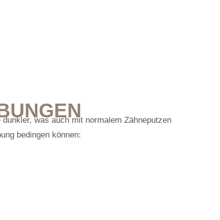
BUNGEN
e dunkler, was auch mit normalem Zähneputzen
bung bedingen können: