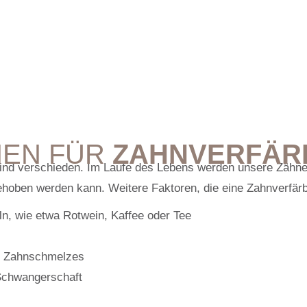
BERATUNGSTERMIN VEREINBAREN
EN FÜR
ZAHNVERFÄR
sind verschieden. Im Laufe des Lebens werden unsere Zähn
ehoben werden kann. Weitere Faktoren, die eine Zahnverfär
n, wie etwa Rotwein, Kaffee oder Tee
es Zahnschmelzes
 Schwangerschaft