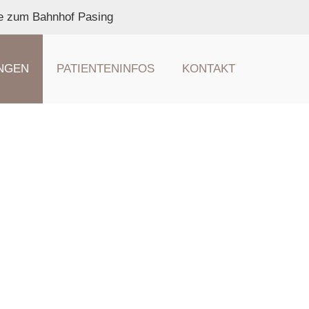
he zum Bahnhof Pasing
NGEN
PATIENTENINFOS
KONTAKT
sing
 Lebens verfärben sich unsere Zähne und diese
 uns in der Praxis kann die Lösung darstellen.
n eine schonende Zahnaufhellung an, individuell