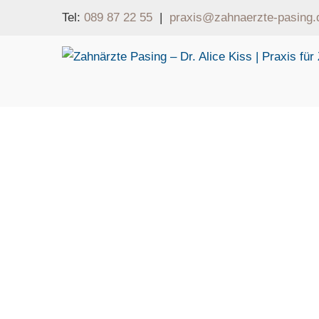
Tel:
089 87 22 55
|
praxis@zahnaerzte-pasing.
pro
Natürlich weiße Zähne lassen ein Lächeln gleic
Verfärbungen
lassen sich nicht im Rahmen der 
In unserer Zahnarztpraxis in Pasing haben wir u
auf Ihren Zahnstatus und Ihre Wünsche zugeschn