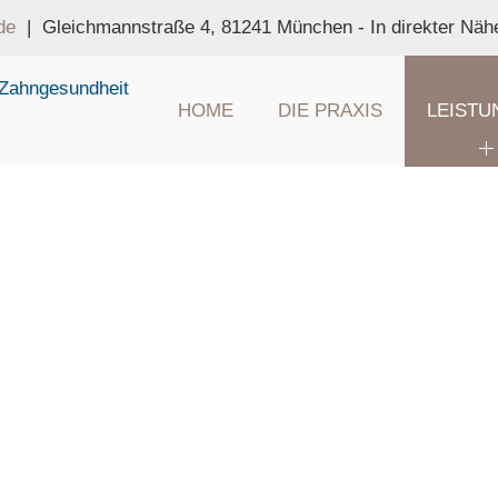
de
| Gleichmannstraße 4, 81241 München - In direkter Nä
HOME
DIE PRAXIS
LEISTU
BLEACHING
fessionelle Zahnaufhellung in Ihrer Zahnarztpraxis in Pa
h noch ein Stück attraktiver erscheinen. Doch im Laufe des
täglichen Mundhygiene beseitigen. Eine
Zahnaufhellung
bei
ns u.a. auch auf
Bleaching
spezialisiert. So bieten wir Ihne
itten. Sprechen Sie uns einfach an.